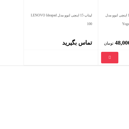
لپ تاپ استوک لمسی 13.3 اینچی لنوو مدل
لپتاپ 15 اینچی لنوو مدل LENOVO Ideapad
100
Yog
48,00
تماس بگیرید
تومان