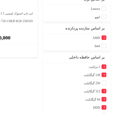
Lenovo
لنوو
a 720-13IKB 8GB 256SSD
بر اساس سازنده پردازنده
0,000
AMD
Intel
بر اساس حافظه داخلی
1 ترابایت
128 گيگابايت
256 گيگابايت
512 گيگابايت
64 گيگابايت
HDD