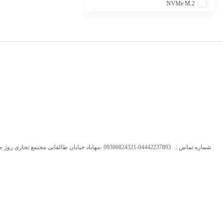
NVMe M.2
شماره تماس :
09306824321-04442237893 -مهاباد خیابان طالقانی مجتمع تجاری روژ طبقه اول -