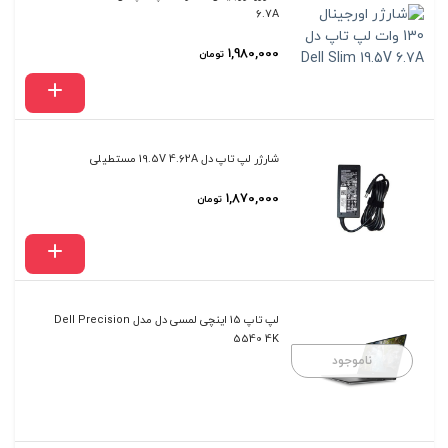
6.7A
1,980,000
تومان
شارژر لپ تاپ دل 19.5V 4.62A مستطیلی
1,870,000
تومان
لپ تاپ 15 اینچی لمسی دل مدل Dell Precision
5540 4K
ناموجود