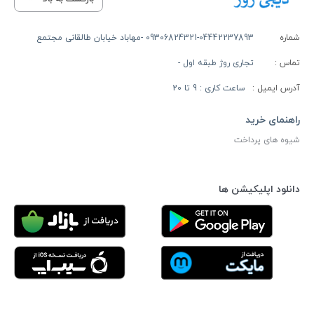
شماره
09306824321-04442237893 -مهاباد خیابان طالقانی مجتمع
تماس :
تجاری روژ طبقه اول -
آدرس ایمیل :
ساعت کاری : 9 تا 20
راهنمای خرید
شیوه های پرداخت
دانلود اپلیکیشن ها