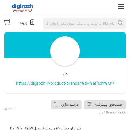
Products
ورود
search
دل
https://digirozh.ir/product-brands/%d8%af%d9%84/
جستجوی پیشرفته
مرتب سازی
12 محصول
خانه
/ Brands / دل
شارژر اورجینال 130 وات لپ تاپ دل Dell Slim 19.5V