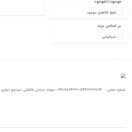
موجود/ناموجود
فقط کالاهای موجود
بر اساس برند
شیائومی
شماره تماس :
09306824321-04442237893 -مهاباد خیابان طالقانی مجتمع تجاری روژ طبقه اول -