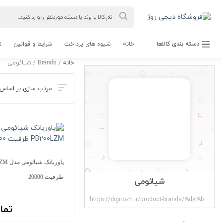
Products
search
دسته بندی کالاها
خانه
شیوه های پرداخت
شرایط و قوانین
ن
خانه
/ Brands / شیائومی
پاوربان
ظرفیت 20000
شیائومی
https://digirozh.ir/product-brands/%d8%b4%db%8c%d8%a7%d8%a6%d9%88%d9%85%db%8c/
تما