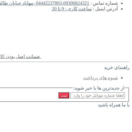
شماره تماس :
09306824321-04442237893 -مهاباد خیابان طالقانی مجتمع تجاری روژ طبقه اول -
آدرس ایمیل :
ساعت کاری : 9 تا 20
ضمانت اصل بودن کالا
راهنمای خرید
شیوه های پرداخت
از جدیدترین ها با خبر شوید:
ثبت
با ما همراه باشید