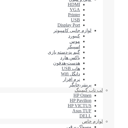
HDMI
VGA
Printer
USB
Display Port
لوازم جانبی کامپیوتر
کیبورد
موس
اسپیکر
گیم پد-دسته بازی
باکس هارد
هدست-هدفون
هاب USB
دانگل Wifi
نرم افزار
پرینتر-چاپگر
لپ تاپ گیمینگ
HP Omen
HP Pavilion
HP VICTUS
Asus TUF
DELL
لوازم خاص
مسواک برقی