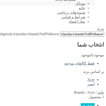
موبایل
خانه
شیوه های پرداخت
شرایط و قوانین
نماد اعتماد
Acer
//digirozh.ir/product-brands/%d9%8eacer/
انتخاب شما
موجود/ناموجود
فقط کالاهای موجود
بر اساس برند
Acer
ایسر
خانه
/ Brands / Acer
1 محصول
پیشفرض