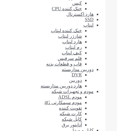
کیس
خنک کننده CPU
هارد اکسترنال
SSD
لپتاپ
خنک کننده لپتاپ
شارژر لپتاپ
هارد لپتاپ
رم لپتاپ
کیف لپتاپ
قلم سرفیس
قاب و قطعات بدنه
دوربین مداربسته
DVR
دوربین
هارد دوربین مداربسته
مودم و تجهیزات شبکه
مودم ADSL
مودم سیمکارتی 4G
تقویت کننده
کارت شبکه
کابل شبکه
آداپتور برق
کابل و مبدل