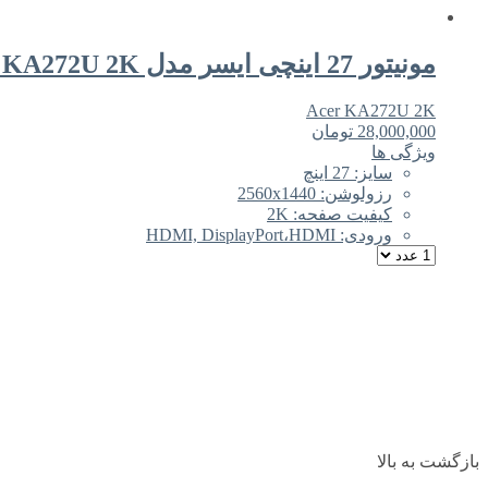
مونیتور 27 اینچی ایسر مدل Acer KA272U 2K
Acer KA272U 2K
28,000,000
تومان
ویژگی ها
سایز: 27 اینچ
رزولوشن: 2560x1440
کیفیت صفحه: 2K
ورودی: HDMI, DisplayPort،HDMI
بازگشت به بالا