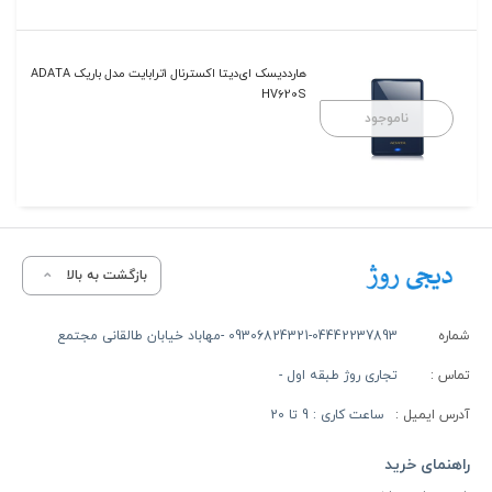
هارددیسک ای‌دیتا اکسترنال 1ترابایت مدل باریک ADATA
HV620S
ناموجود
بازگشت به بالا
شماره
09306824321-04442237893 -مهاباد خیابان طالقانی مجتمع
تماس :
تجاری روژ طبقه اول -
آدرس ایمیل :
ساعت کاری : 9 تا 20
راهنمای خرید