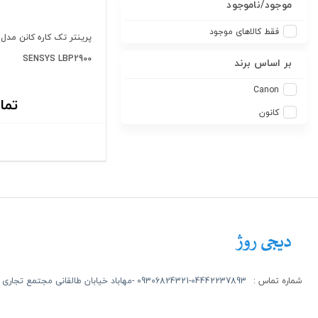
موجود/ناموجود
فقط کالاهای موجود
SENSYS LBP2900
بر اساس برند
Canon
تما
کانون
شماره تماس :
09306824321-04442237893 -مهاباد خیابان طالقانی مجتمع تجاری روژ طبقه اول -