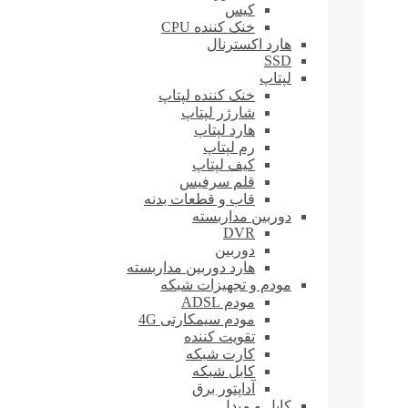
کیس
خنک کننده CPU
هارد اکسترنال
SSD
لپتاپ
خنک کننده لپتاپ
شارژر لپتاپ
هارد لپتاپ
رم لپتاپ
کیف لپتاپ
قلم سرفیس
قاب و قطعات بدنه
دوربین مداربسته
DVR
دوربین
هارد دوربین مداربسته
مودم و تجهیزات شبکه
مودم ADSL
مودم سیمکارتی 4G
تقویت کننده
کارت شبکه
کابل شبکه
آداپتور برق
کابل و مبدل