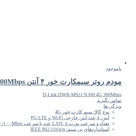
ناموجود
مودم روتر سیمکارت خور ۴ آنتن D-Link DWR-M921 N300 4G 300Mbps
D-Link DWR-M921 N300 4G 300Mbps
تماس بگیرید
ویژگی ها
نوع کالا: سیم کارت خور 4G
آنتن: 4 عدد آنتن خارجی Wi-Fi و ۴G LTE
تعداد و سرعت پورت LAN: 4 عدد با سرعت ۱۰/۱۰۰Mbps
استانداردهای بی سیم: IEEE 802.11b/g/n