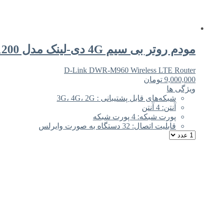
مودم روتر بی سیم 4G دی-لینک مدل D-Link DWR-M960 4G AC1200
D-Link DWR-M960 Wireless LTE Router
9,000,000
تومان
ویژگی ها
شبکه‌های قابل پشتیبانی : 3G، 4G، 2G
آنتن: 4 آنتن
پورت شبکه: 4 پورت شبکه
قابلیت اتصال: 32 دستگاه به صورت وایرلس