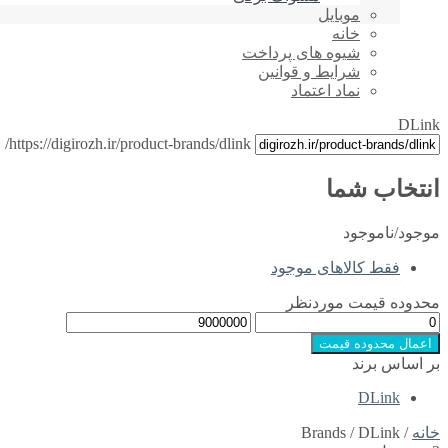
موبایل
خانه
شیوه های پرداخت
شرایط و قوانین
نماد اعتماد
DLink
https://digirozh.ir/product-brands/dlink/
انتخاب شما
موجود/ناموجود
فقط کالاهای موجود
محدوده قیمت موردنظر
اعمال محدوده قیمت
بر اساس برند
DLink
خانه
/ Brands / DLink