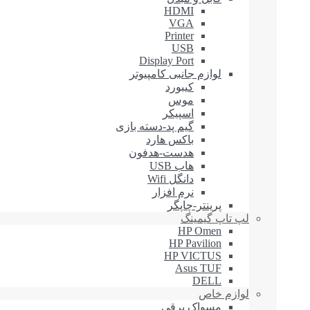
HDMI
VGA
Printer
USB
Display Port
لوازم جانبی کامپیوتر
کیبورد
موس
اسپیکر
گیم پد-دسته بازی
باکس هارد
هدست-هدفون
هاب USB
دانگل Wifi
نرم افزار
پرینتر-چاپگر
لپ تاپ گیمینگ
HP Omen
HP Pavilion
HP VICTUS
Asus TUF
DELL
لوازم خاص
مسواک برقی