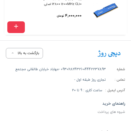
12800 1600MHz CL10 اصلی
4,000,000
تومان
بازگشت به بالا
شماره
09306824321-04442237893 -مهاباد خیابان طالقانی مجتمع
تماس :
تجاری روژ طبقه اول -
آدرس ایمیل :
ساعت کاری : 9 تا 20
راهنمای خرید
شیوه های پرداخت