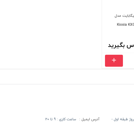
SSD لپ تاپ 256 گیگابایت مدل
Kioxia K
س بگیرید
آدرس ایمیل :
ساعت کاری : 9 تا 20