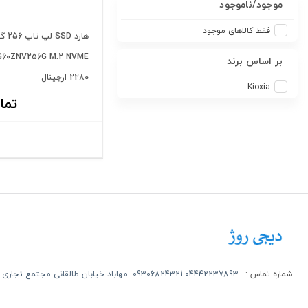
موجود/ناموجود
فقط کالاهای موجود
هارد 
XG60ZNV256G M.2 NVME
بر اساس برند
2280 ارجینال
Kioxia
تما
شماره تماس :
09306824321-04442237893 -مهاباد خیابان طالقانی مجتمع تجاری روژ طبقه اول -