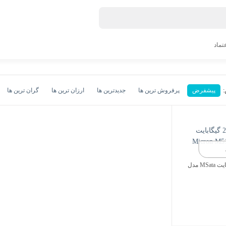
عتماد
پیشفرض
پرفروش ترین ها
جدیدترین ها
ارزان ترین ها
گران ترین ها
هارد اس اس دی 256 گیگابایت MSata مدل