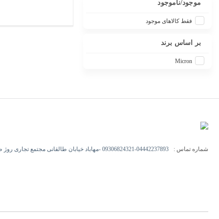
موجود/ناموجود
فقط کالاهای موجود
بر اساس برند
Micron
شماره تماس :
09306824321-04442237893 -مهاباد خیابان طالقانی مجتمع تجاری روژ طبقه اول -