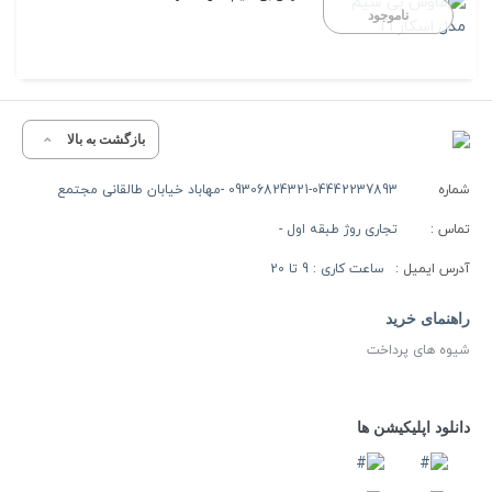
ناموجود
بازگشت به بالا
شماره
09306824321-04442237893 -مهاباد خیابان طالقانی مجتمع
تماس :
تجاری روژ طبقه اول -
آدرس ایمیل :
ساعت کاری : 9 تا 20
راهنمای خرید
شیوه های پرداخت
دانلود اپلیکیشن ها