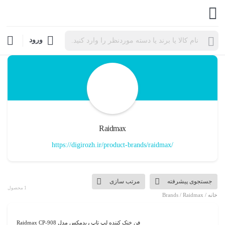
Products
ورود
search
Raidmax
https://digirozh.ir/product-brands/raidmax/
جستجوی پیشرفته
مرتب سازی
1 محصول
خانه
/ Brands / Raidmax
فن خنک کننده لپ تاپ ریدمکس مدل Raidmax CP-908