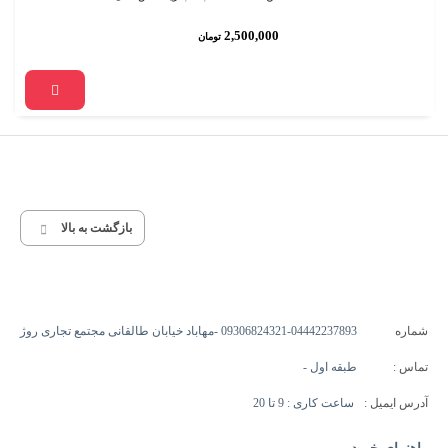
2,500,000
تومان
بازگشت به بالا
شماره
09306824321-04442237893 -مهاباد خیابان طالقانی مجتمع تجاری روژ
تماس :
طبقه اول -
آدرس ایمیل :
ساعت کاری : 9 تا 20