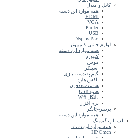
کابل و مبدل
همه موارد این دسته
HDMI
VGA
Printer
USB
Display Port
لوازم جانبی کامپیوتر
همه موارد این دسته
کیبورد
موس
اسپیکر
گیم پد-دسته بازی
باکس هارد
هدست-هدفون
هاب USB
دانگل Wifi
نرم افزار
پرینتر-چاپگر
همه موارد این دسته
لپ تاپ گیمینگ
همه موارد این دسته
HP Omen
همه موارد این دسته