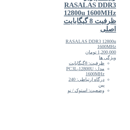
RASALAS DDR3
12800u 1600MHz
ظرفیت 8 گیگابایت
اصلی
RASALAS DDR3 12800u
1600MHz
1,200,000
تومان
ویژگی ها
ظرفیت: 8گیگابایت
مدل: PC3L-12800U
1600MHz
درگاه ارتباطی: 240
پین
وضعیت: استوک / نو