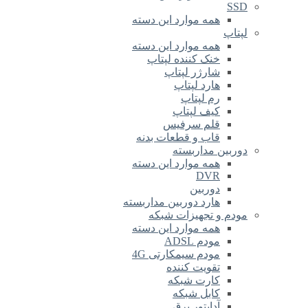
SSD
همه موارد این دسته
لپتاپ
همه موارد این دسته
خنک کننده لپتاپ
شارژر لپتاپ
هارد لپتاپ
رم لپتاپ
کیف لپتاپ
قلم سرفیس
قاب و قطعات بدنه
دوربین مداربسته
همه موارد این دسته
DVR
دوربین
هارد دوربین مداربسته
مودم و تجهیزات شبکه
همه موارد این دسته
مودم ADSL
مودم سیمکارتی 4G
تقویت کننده
کارت شبکه
کابل شبکه
آداپتور برق