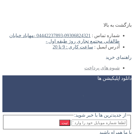
بازگشت به بالا
شماره تماس :
09306824321-04442237893 -مهاباد خیابان
طالقانی مجتمع تجاری روژ طبقه اول -
آدرس ایمیل :
ساعت کاری : 9 تا 20
راهنمای خرید
شیوه های پرداخت
دانلود اپلیکیشن ها
از جدیدترین ها با خبر شوید:
ثبت
با ما همراه باشید