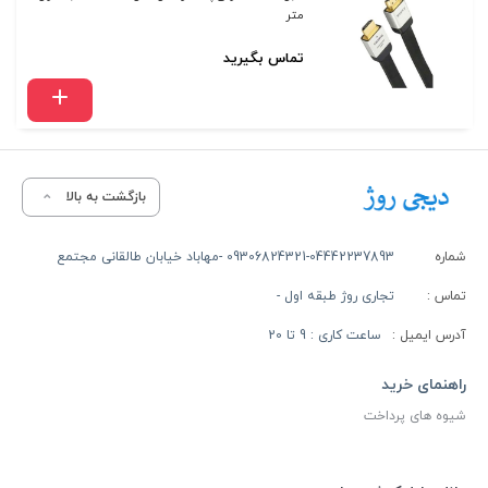
متر
تماس بگیرید
بازگشت به بالا
شماره
09306824321-04442237893 -مهاباد خیابان طالقانی مجتمع
تماس :
تجاری روژ طبقه اول -
آدرس ایمیل :
ساعت کاری : 9 تا 20
راهنمای خرید
شیوه های پرداخت