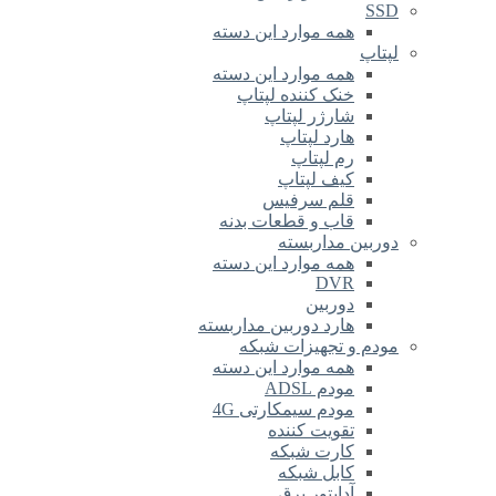
SSD
همه موارد این دسته
لپتاپ
همه موارد این دسته
خنک کننده لپتاپ
شارژر لپتاپ
هارد لپتاپ
رم لپتاپ
کیف لپتاپ
قلم سرفیس
قاب و قطعات بدنه
دوربین مداربسته
همه موارد این دسته
DVR
دوربین
هارد دوربین مداربسته
مودم و تجهیزات شبکه
همه موارد این دسته
مودم ADSL
مودم سیمکارتی 4G
تقویت کننده
کارت شبکه
کابل شبکه
آداپتور برق