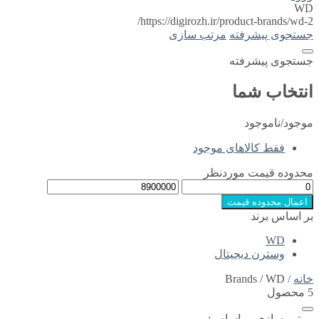
WD
https://digirozh.ir/product-brands/wd-2/
جستجوی پیشرفته
مرتب سازی
جستجوی پیشرفته
انتخاب شما
موجود/ناموجود
فقط کالاهای موجود
محدوده قیمت موردنظر
اعمال محدوده قیمت
بر اساس برند
WD
وسترن دیجیتال
خانه
/ Brands / WD
5 محصول
مرتب سازی بر اساس: