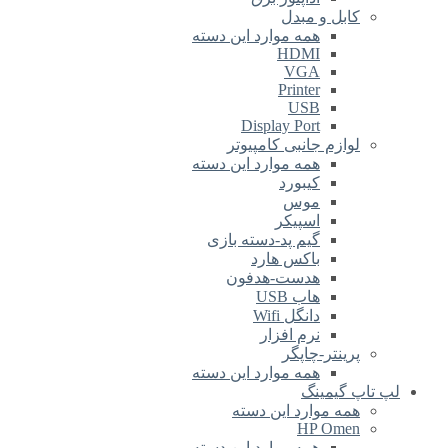
کابل و مبدل
همه موارد این دسته
HDMI
VGA
Printer
USB
Display Port
لوازم جانبی کامپیوتر
همه موارد این دسته
کیبورد
موس
اسپیکر
گیم پد-دسته بازی
باکس هارد
هدست-هدفون
هاب USB
دانگل Wifi
نرم افزار
پرینتر-چاپگر
همه موارد این دسته
لپ تاپ گیمینگ
همه موارد این دسته
HP Omen
همه موارد این دسته