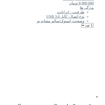
8,900,000
تومان
ویژگی ها
ظرفیت : 1ترابایت
نوع اتصال: کابل USB 3.0
وضعیت: استوک/سالم مشابه نو