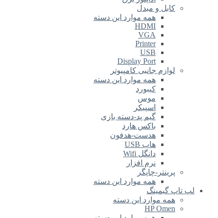
کابل و مبدل
همه موارد این دسته
HDMI
VGA
Printer
USB
Display Port
لوازم جانبی کامپیوتر
همه موارد این دسته
کیبورد
موس
اسپیکر
گیم پد-دسته بازی
باکس هارد
هدست-هدفون
هاب USB
دانگل Wifi
نرم افزار
پرینتر-چاپگر
همه موارد این دسته
لپ تاپ گیمینگ
همه موارد این دسته
HP Omen
همه موارد این دسته