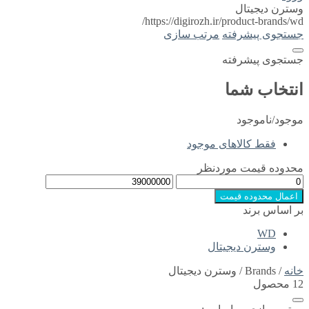
وسترن دیجیتال
https://digirozh.ir/product-brands/wd/
جستجوی پیشرفته
مرتب سازی
جستجوی پیشرفته
انتخاب شما
موجود/ناموجود
فقط کالاهای موجود
محدوده قیمت موردنظر
اعمال محدوده قیمت
بر اساس برند
WD
وسترن دیجیتال
خانه
/ Brands / وسترن دیجیتال
12 محصول