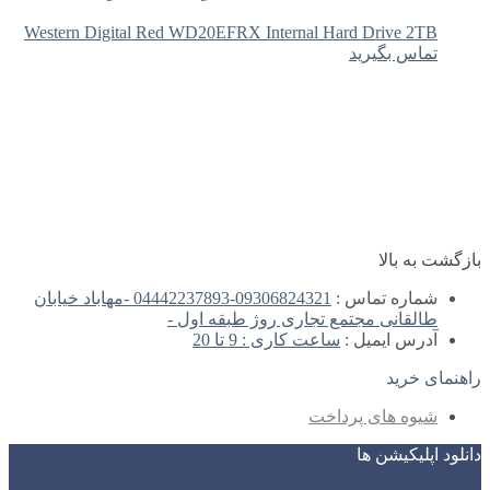
Western Digital Red WD20EFRX Internal Hard Drive 2TB
تماس بگیرید
بازگشت به بالا
شماره تماس :
09306824321-04442237893 -مهاباد خیابان
طالقانی مجتمع تجاری روژ طبقه اول -
آدرس ایمیل :
ساعت کاری : 9 تا 20
راهنمای خرید
شیوه های پرداخت
دانلود اپلیکیشن ها