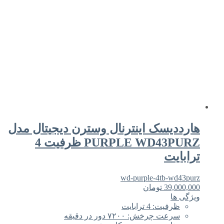
هارددیسک اینترنال وسترن دیجیتال مدل
PURPLE WD43PURZ ظرفیت 4
ترابایت
wd-purple-4tb-wd43purz
39,000,000
تومان
ویژگی ها
ظرفیت: 4 ترابایت
سرعت چرخش: ۷۲۰۰ دور در دقیقه