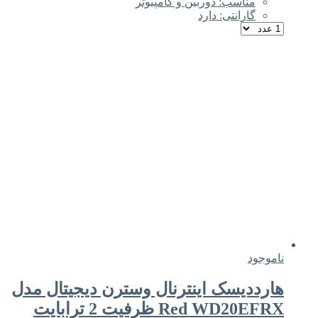
مناسب: دوربین و کامپیوتر
گارانتی: دارد
ناموجود
هارددیسک اینترنال وسترن دیجیتال مدل
Red WD20EFRX ظرفیت 2 ترابایت