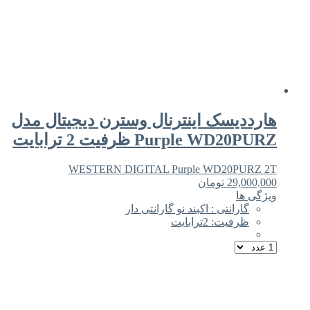
هارددیسک اینترنال وسترن دیجیتال مدل
Purple WD20PURZ ظرفیت 2 ترابایت
WESTERN DIGITAL Purple WD20PURZ 2T
29,000,000
تومان
ویژگی ها
گارانتی : اکبند نو گارانتی دار
ظرفیت: 2ترابایت