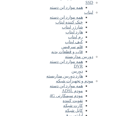
SSD
همه موارد این دسته
لپتاپ
همه موارد این دسته
خنک کننده لپتاپ
شارژر لپتاپ
هارد لپتاپ
رم لپتاپ
کیف لپتاپ
قلم سرفیس
قاب و قطعات بدنه
دوربین مداربسته
همه موارد این دسته
DVR
دوربین
هارد دوربین مداربسته
مودم و تجهیزات شبکه
همه موارد این دسته
مودم ADSL
مودم سیمکارتی 4G
تقویت کننده
کارت شبکه
کابل شبکه
آداپتور برق