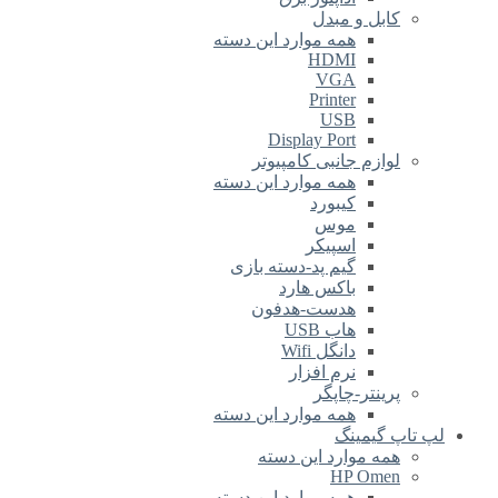
کابل و مبدل
همه موارد این دسته
HDMI
VGA
Printer
USB
Display Port
لوازم جانبی کامپیوتر
همه موارد این دسته
کیبورد
موس
اسپیکر
گیم پد-دسته بازی
باکس هارد
هدست-هدفون
هاب USB
دانگل Wifi
نرم افزار
پرینتر-چاپگر
همه موارد این دسته
لپ تاپ گیمینگ
همه موارد این دسته
HP Omen
همه موارد این دسته