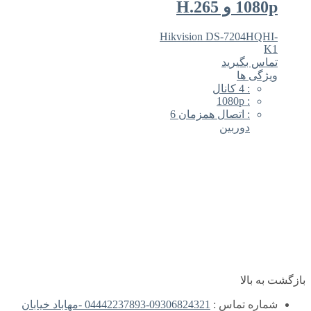
1080p و H.265
Hikvision DS-7204HQHI-
K1
تماس بگیرید
ویژگی ها
: 4 کانال
: 1080p
: اتصال همزمان 6
دوربین
بازگشت به بالا
شماره تماس :
09306824321-04442237893 -مهاباد خیابان