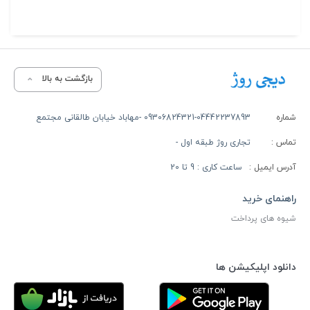
بازگشت به بالا
شماره
09306824321-04442237893 -مهاباد خیابان طالقانی مجتمع
تماس :
تجاری روژ طبقه اول -
آدرس ایمیل :
ساعت کاری : 9 تا 20
راهنمای خرید
شیوه های پرداخت
دانلود اپلیکیشن ها