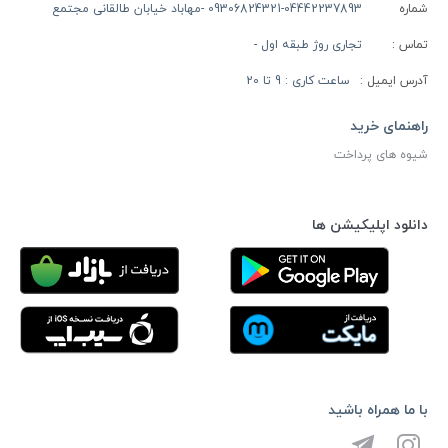
شماره
09306824321-04442237893 -مهاباد خیابان طالقانی مجتمع
تماس :
تجاری روژ طبقه اول -
آدرس ایمیل :
ساعت کاری : 9 تا 20
راهنمای خرید
شیوه های پرداخت
دانلود اپلیکیشن ها
با ما همراه باشید