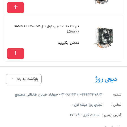
فن خنک کننده دیپ کول مدل GAMMAXX 200 V2
LGA1700
تماس بگیرید
بازگشت به بالا
شماره
09306824321-04442237893 -مهاباد خیابان طالقانی مجتمع
تماس :
تجاری روژ طبقه اول -
آدرس ایمیل :
ساعت کاری : 9 تا 20