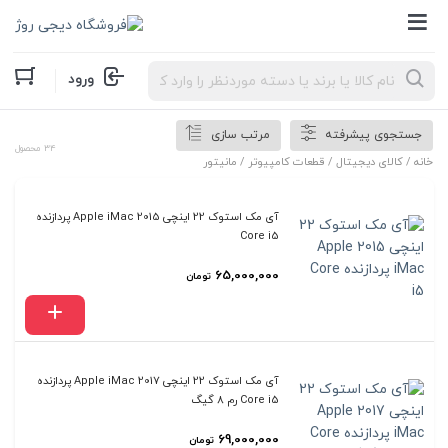
Products
ورود
search
جستجوی پیشرفته
مرتب سازی
34 محصول
خانه
/
کالای دیجیتال
/
قطعات کامپیوتر
/ مانیتور
آی مک استوک 22 اینچی 2015 Apple iMac پردازنده
Core i5
65,000,000
تومان
آی مک استوک 22 اینچی 2017 Apple iMac پردازنده
Core i5 رم 8 گیگ
69,000,000
تومان