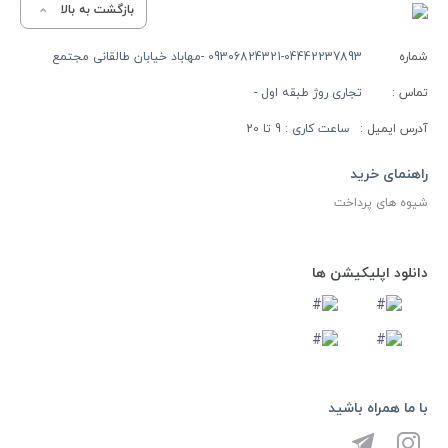
بازگشت به بالا
شماره
09306824321-04442237893 -مهاباد خیابان طالقانی مجتمع
تماس :
تجاری روژ طبقه اول -
آدرس ایمیل :
ساعت کاری : 9 تا 20
راهنمای خرید
شیوه های پرداخت
دانلود اپلیکیشن ها
با ما همراه باشید