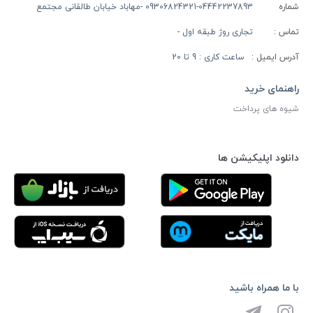
شماره
09306824321-04442237893 -مهاباد خیابان طالقانی مجتمع
تماس :
تجاری روژ طبقه اول -
آدرس ایمیل :
ساعت کاری : 9 تا 20
راهنمای خرید
شیوه های پرداخت
دانلود اپلیکیشن ها
با ما همراه باشید