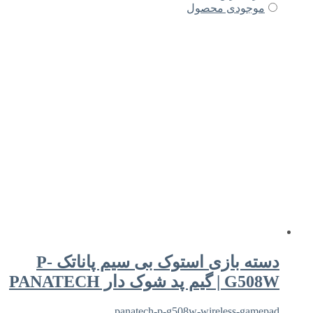
موجودی محصول
دسته بازی استوک بی سیم پاناتک P-
G508W | گیم پد شوک دار PANATECH
panatech-p-g508w-wireless-gamepad