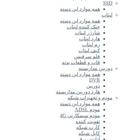
SSD
همه موارد این دسته
لپتاپ
همه موارد این دسته
خنک کننده لپتاپ
شارژر لپتاپ
هارد لپتاپ
رم لپتاپ
کیف لپتاپ
قلم سرفیس
قاب و قطعات بدنه
دوربین مداربسته
همه موارد این دسته
DVR
دوربین
هارد دوربین مداربسته
مودم و تجهیزات شبکه
همه موارد این دسته
مودم ADSL
مودم سیمکارتی 4G
تقویت کننده
کارت شبکه
کابل شبکه
آداپتور برق