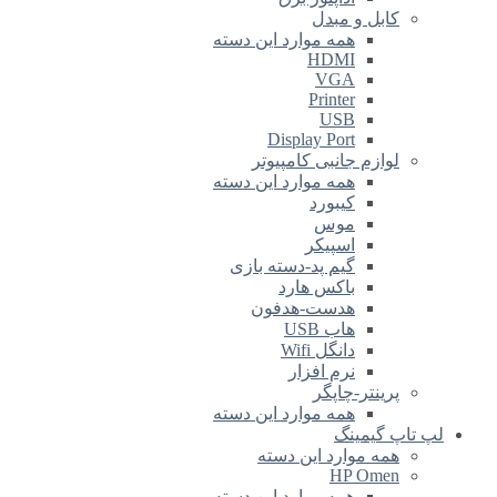
کابل و مبدل
همه موارد این دسته
HDMI
VGA
Printer
USB
Display Port
لوازم جانبی کامپیوتر
همه موارد این دسته
کیبورد
موس
اسپیکر
گیم پد-دسته بازی
باکس هارد
هدست-هدفون
هاب USB
دانگل Wifi
نرم افزار
پرینتر-چاپگر
همه موارد این دسته
لپ تاپ گیمینگ
همه موارد این دسته
HP Omen
همه موارد این دسته