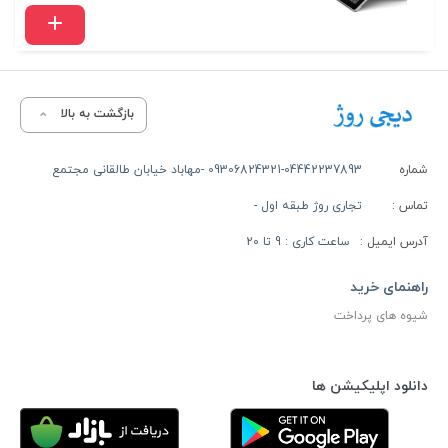
بازگشت به بالا
شماره
09306824321-04442237893 -مهاباد خیابان طالقانی مجتمع
تماس :
تجاری روژ طبقه اول -
آدرس ایمیل :
ساعت کاری : 9 تا 20
راهنمای خرید
شیوه های پرداخت
دانلود اپلیکیشن ها