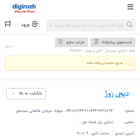
Products
ورود
search
جستجوی پیشرفته
مرتب سازی
0 محصول
خانه
/
کالای دیجیتال
/
کابل و مبدل
/ Printer
هیچ محصولی یافت نشد.
بازگشت به بالا
شماره
09306824321-04442237893 -مهاباد خیابان طالقانی مجتمع
تماس :
تجاری روژ طبقه اول -
آدرس ایمیل :
ساعت کاری : 9 تا 20