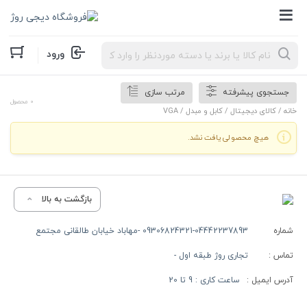
Products
ورود
search
جستجوی پیشرفته
مرتب سازی
0 محصول
خانه
/
کالای دیجیتال
/
کابل و مبدل
/ VGA
هیچ محصولی یافت نشد.
بازگشت به بالا
شماره
09306824321-04442237893 -مهاباد خیابان طالقانی مجتمع
تماس :
تجاری روژ طبقه اول -
آدرس ایمیل :
ساعت کاری : 9 تا 20