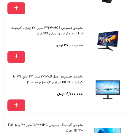
مانیتور ایسوس VY249HGE سایز ۲۴ اینچ با کیفیت
Full HD و نرخ بروزرسانی ۱۴۴ هرتز
27,000,000
تومان
مانیتور فیلیپس مدل 271V8B سایز ۲۷ اینچ IPS با
کیفیت Full HD و نرخ تازه‌سازی ۱۰۰ هرتز
19,700,000
تومان
مانیتور گیمینگ ایسوس VA279HG سایز ۲۷ اینچ Full
HD 120 هرتز