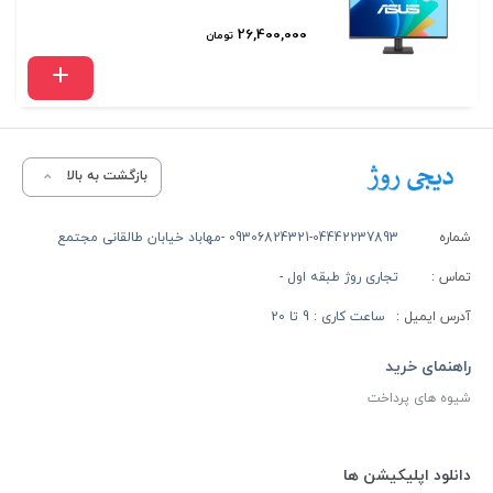
26,400,000
تومان
بازگشت به بالا
شماره
09306824321-04442237893 -مهاباد خیابان طالقانی مجتمع
تماس :
تجاری روژ طبقه اول -
آدرس ایمیل :
ساعت کاری : 9 تا 20
راهنمای خرید
شیوه های پرداخت
دانلود اپلیکیشن ها