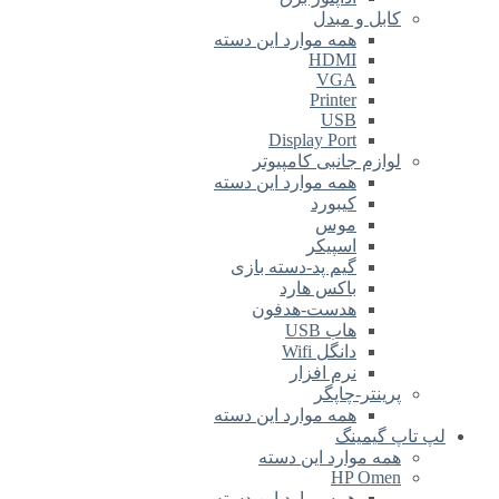
کابل و مبدل
همه موارد این دسته
HDMI
VGA
Printer
USB
Display Port
لوازم جانبی کامپیوتر
همه موارد این دسته
کیبورد
موس
اسپیکر
گیم پد-دسته بازی
باکس هارد
هدست-هدفون
هاب USB
دانگل Wifi
نرم افزار
پرینتر-چاپگر
همه موارد این دسته
لپ تاپ گیمینگ
همه موارد این دسته
HP Omen
همه موارد این دسته