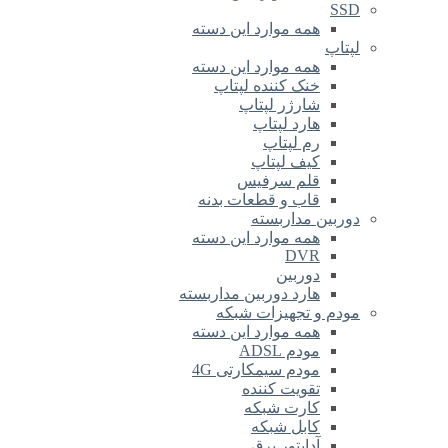
SSD
همه موارد این دسته
لپتاپ
همه موارد این دسته
خنک کننده لپتاپ
شارژر لپتاپ
هارد لپتاپ
رم لپتاپ
کیف لپتاپ
قلم سرفیس
قاب و قطعات بدنه
دوربین مداربسته
همه موارد این دسته
DVR
دوربین
هارد دوربین مداربسته
مودم و تجهیزات شبکه
همه موارد این دسته
مودم ADSL
مودم سیمکارتی 4G
تقویت کننده
کارت شبکه
کابل شبکه
آداپتور برق