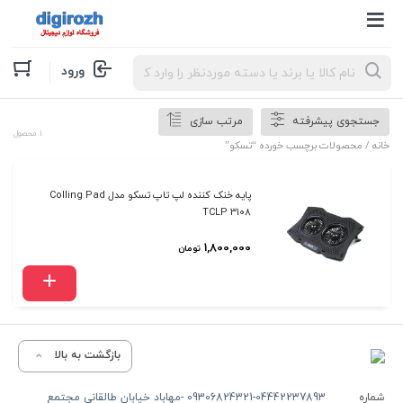
Products
ورود
search
جستجوی پیشرفته
مرتب سازی
1 محصول
خانه
/ محصولات برچسب خورده “تسکو”
پایه خنک کننده لپ تاپ تسکو مدل Colling Pad
TCLP 3108
1,800,000
تومان
بازگشت به بالا
شماره
09306824321-04442237893 -مهاباد خیابان طالقانی مجتمع