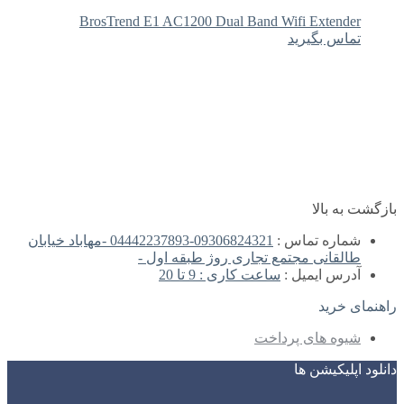
BrosTrend E1 AC1200 Dual Band Wifi Extender
تماس بگیرید
بازگشت به بالا
شماره تماس :
09306824321-04442237893 -مهاباد خیابان
طالقانی مجتمع تجاری روژ طبقه اول -
آدرس ایمیل :
ساعت کاری : 9 تا 20
راهنمای خرید
شیوه های پرداخت
دانلود اپلیکیشن ها