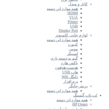
کابل و مبدل
همه موارد این دسته
HDMI
VGA
Printer
USB
Display Port
لوازم جانبی کامپیوتر
همه موارد این دسته
کیبورد
موس
اسپیکر
گیم پد-دسته بازی
باکس هارد
هدست-هدفون
هاب USB
دانگل Wifi
نرم افزار
پرینتر-چاپگر
همه موارد این دسته
لپ تاپ گیمینگ
همه موارد این دسته
HP Omen
همه موارد این دسته