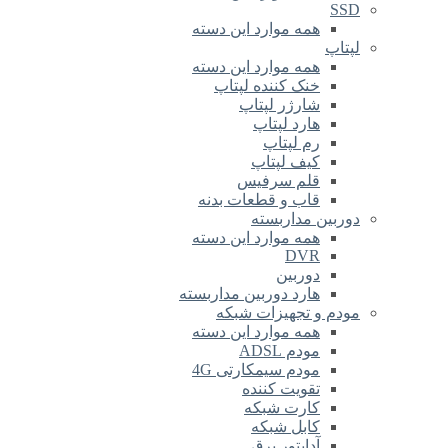
SSD
همه موارد این دسته
لپتاپ
همه موارد این دسته
خنک کننده لپتاپ
شارژر لپتاپ
هارد لپتاپ
رم لپتاپ
کیف لپتاپ
قلم سرفیس
قاب و قطعات بدنه
دوربین مداربسته
همه موارد این دسته
DVR
دوربین
هارد دوربین مداربسته
مودم و تجهیزات شبکه
همه موارد این دسته
مودم ADSL
مودم سیمکارتی 4G
تقویت کننده
کارت شبکه
کابل شبکه
آداپتور برق