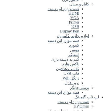
کابل و مبدل
همه موارد این دسته
HDMI
VGA
Printer
USB
Display Port
لوازم جانبی کامپیوتر
همه موارد این دسته
کیبورد
موس
اسپیکر
گیم پد-دسته بازی
باکس هارد
هدست-هدفون
هاب USB
دانگل Wifi
نرم افزار
پرینتر-چاپگر
همه موارد این دسته
لپ تاپ گیمینگ
همه موارد این دسته
HP Omen
همه موارد این دسته