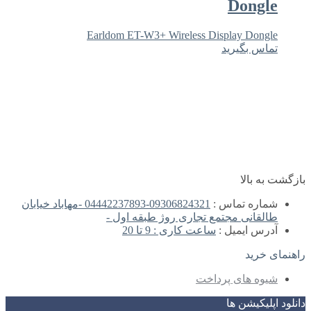
Dongle
Earldom ET-W3+ Wireless Display Dongle
تماس بگیرید
بازگشت به بالا
شماره تماس :
09306824321-04442237893 -مهاباد خیابان
طالقانی مجتمع تجاری روژ طبقه اول -
آدرس ایمیل :
ساعت کاری : 9 تا 20
راهنمای خرید
شیوه های پرداخت
دانلود اپلیکیشن ها