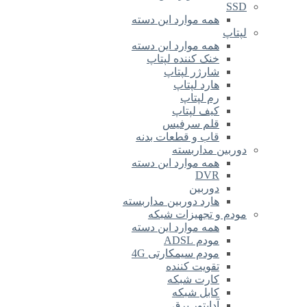
SSD
همه موارد این دسته
لپتاپ
همه موارد این دسته
خنک کننده لپتاپ
شارژر لپتاپ
هارد لپتاپ
رم لپتاپ
کیف لپتاپ
قلم سرفیس
قاب و قطعات بدنه
دوربین مداربسته
همه موارد این دسته
DVR
دوربین
هارد دوربین مداربسته
مودم و تجهیزات شبکه
همه موارد این دسته
مودم ADSL
مودم سیمکارتی 4G
تقویت کننده
کارت شبکه
کابل شبکه
آداپتور برق