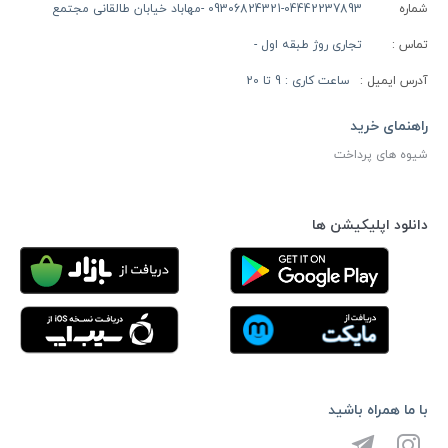
شماره
09306824321-04442237893 -مهاباد خیابان طالقانی مجتمع
تماس :
تجاری روژ طبقه اول -
آدرس ایمیل :
ساعت کاری : 9 تا 20
راهنمای خرید
شیوه های پرداخت
دانلود اپلیکیشن ها
با ما همراه باشید