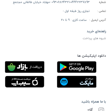
شماره
09306824321-04442237893 -مهاباد خیابان طالقانی مجتمع
تماس :
تجاری روژ طبقه اول -
آدرس ایمیل :
ساعت کاری : 9 تا 20
راهنمای خرید
شیوه های پرداخت
دانلود اپلیکیشن ها
با ما همراه باشید