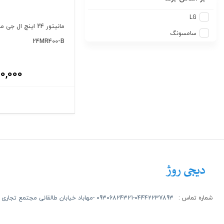
LG
سامسونگ
24MR400-B
0,000
شماره تماس :
09306824321-04442237893 -مهاباد خیابان طالقانی مجتمع تجاری روژ طبقه اول -