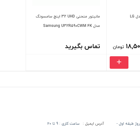
مانیتور 24 اینچ ال جی مدل LG
مانیتور منحنی UHD‏ 32 اینچ سامسونگ
مدل Samsung U32R590CWM 4K
18,50
تماس بگیرید
تومان
آدرس ایمیل :
ساعت کاری : 9 تا 20