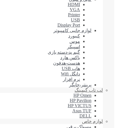
HDMI
VGA
Printer
USB
Display Port
لوازم جانبی کامپیوتر
کیبورد
موس
اسپیکر
گیم پد-دسته بازی
باکس هارد
هدست-هدفون
هاب USB
دانگل Wifi
نرم افزار
پرینتر-چاپگر
لپ تاپ گیمینگ
HP Omen
HP Pavilion
HP VICTUS
Asus TUF
DELL
لوازم خاص
مسواک برقی