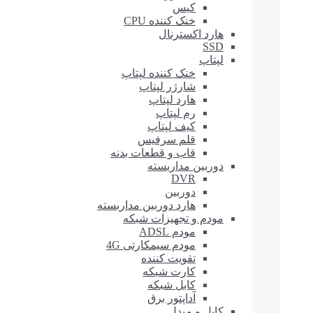
کیس
خنک کننده CPU
هارد اکسترنال
SSD
لپتاپ
خنک کننده لپتاپ
شارژر لپتاپ
هارد لپتاپ
رم لپتاپ
کیف لپتاپ
قلم سرفیس
قاب و قطعات بدنه
دوربین مداربسته
DVR
دوربین
هارد دوربین مداربسته
مودم و تجهیزات شبکه
مودم ADSL
مودم سیمکارتی 4G
تقویت کننده
کارت شبکه
کابل شبکه
آداپتور برق
کابل و مبدل