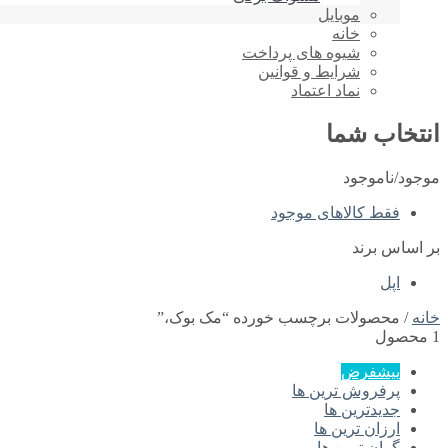
موبایل
خانه
شیوه های پرداخت
شرایط و قوانین
نماد اعتماد
انتخاب شما
موجود/ناموجود
فقط کالاهای موجود
بر اساس برند
اپل
خانه
/ محصولات برچسب خورده “مک بوک،”
1 محصول
پیشفرض
پرفروش ترین ها
جدیدترین ها
ارزان ترین ها
گران ترین ها