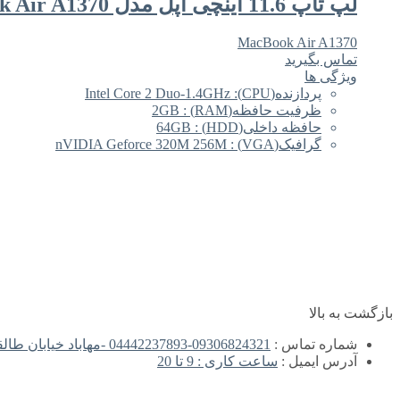
لپ تاپ 11.6 اینچی اپل مدل MacBook Air A1370
MacBook Air A1370
تماس بگیرید
ویژگی ها
پردازنده(CPU): Intel Core 2 Duo-1.4GHz
ظرفیت حافظه(RAM) : 2GB
حافظه داخلی(HDD) : 64GB
گرافیک(VGA) : nVIDIA Geforce 320M 256M
بازگشت به بالا
شماره تماس :
09306824321-04442237893 -مهاباد خیابان طالقانی مجتمع تجاری روژ طبقه اول -
آدرس ایمیل :
ساعت کاری : 9 تا 20