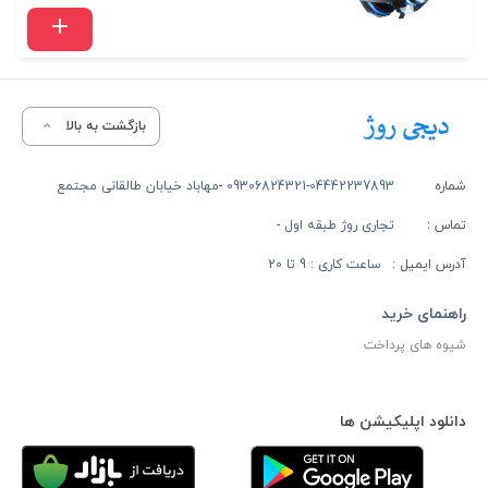
بازگشت به بالا
شماره
09306824321-04442237893 -مهاباد خیابان طالقانی مجتمع
تماس :
تجاری روژ طبقه اول -
آدرس ایمیل :
ساعت کاری : 9 تا 20
راهنمای خرید
شیوه های پرداخت
دانلود اپلیکیشن ها