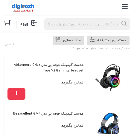
Products
ورود
search
جستجوی پیشرفته
مرتب سازی
2 محصول
خانه
/ محصولات برچسب خورده “هدفون”
هدست گیمینگ حرفه ایی مدل Abkoncore CH60
True 7.1 Gaming Headset
تماس بگیرید
هدست گیمینگ حرفه ایی مدل Beexcellent GM-1
تماس بگیرید