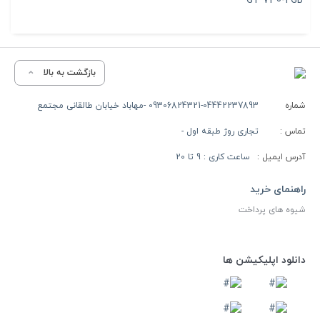
بازگشت به بالا
شماره
09306824321-04442237893 -مهاباد خیابان طالقانی مجتمع
تماس :
تجاری روژ طبقه اول -
آدرس ایمیل :
ساعت کاری : 9 تا 20
راهنمای خرید
شیوه های پرداخت
دانلود اپلیکیشن ها