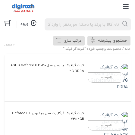
Products
ورود
search
جستجوی پیشرفته
مرتب سازی
2 محصول
خانه
/ محصولات برچسب خورده “کارت گرافیک،”
کارت گرافیک ایسوس مدل ASUS Geforce GT1030
2G DDR5
ناموجود
کارت گرافیک گیگابایت مدل جیفورس Geforce GT
730-2GB
ناموجود