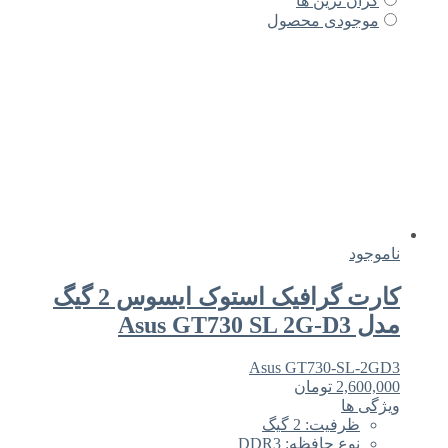
گران ترین ها
موجودی محصول
ناموجود
کارت گرافیک استوک ایسوس 2 گیگ
مدل Asus GT730 SL 2G-D3
Asus GT730-SL-2GD3
2,600,000
تومان
ویژگی ها
ظرفیت: 2 گیگ
نوع حافظه: DDR3