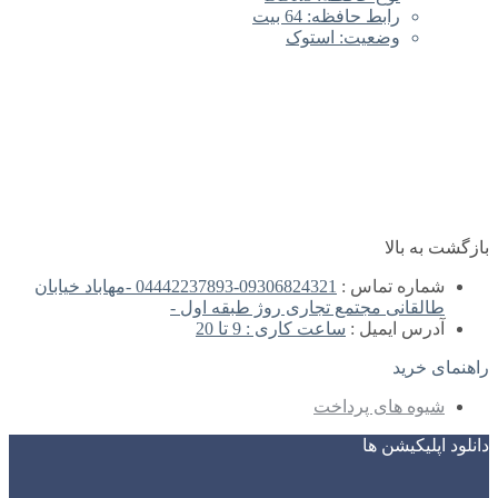
رابط حافظه: 64 بیت
وضعیت: استوک
بازگشت به بالا
شماره تماس :
09306824321-04442237893 -مهاباد خیابان
طالقانی مجتمع تجاری روژ طبقه اول -
آدرس ایمیل :
ساعت کاری : 9 تا 20
راهنمای خرید
شیوه های پرداخت
دانلود اپلیکیشن ها