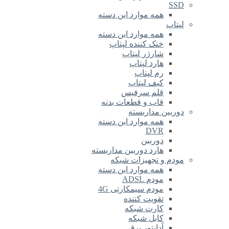
SSD
همه موارد این دسته
لپتاپ
همه موارد این دسته
خنک کننده لپتاپ
شارژر لپتاپ
هارد لپتاپ
رم لپتاپ
کیف لپتاپ
قلم سرفیس
قاب و قطعات بدنه
دوربین مداربسته
همه موارد این دسته
DVR
دوربین
هارد دوربین مداربسته
مودم و تجهیزات شبکه
همه موارد این دسته
مودم ADSL
مودم سیمکارتی 4G
تقویت کننده
کارت شبکه
کابل شبکه
آداپتور برق