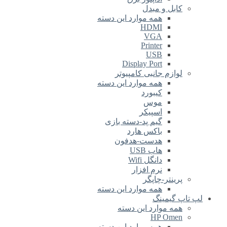
کابل و مبدل
همه موارد این دسته
HDMI
VGA
Printer
USB
Display Port
لوازم جانبی کامپیوتر
همه موارد این دسته
کیبورد
موس
اسپیکر
گیم پد-دسته بازی
باکس هارد
هدست-هدفون
هاب USB
دانگل Wifi
نرم افزار
پرینتر-چاپگر
همه موارد این دسته
لپ تاپ گیمینگ
همه موارد این دسته
HP Omen
همه موارد این دسته