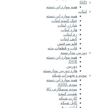
SSD
همه موارد این دسته
لپتاپ
همه موارد این دسته
خنک کننده لپتاپ
شارژر لپتاپ
هارد لپتاپ
رم لپتاپ
کیف لپتاپ
قلم سرفیس
قاب و قطعات بدنه
دوربین مداربسته
همه موارد این دسته
DVR
دوربین
هارد دوربین مداربسته
مودم و تجهیزات شبکه
همه موارد این دسته
مودم ADSL
مودم سیمکارتی 4G
تقویت کننده
کارت شبکه
کابل شبکه
آداپتور برق