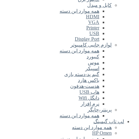
کابل و مبدل
همه موارد این دسته
HDMI
VGA
Printer
USB
Display Port
لوازم جانبی کامپیوتر
همه موارد این دسته
کیبورد
موس
اسپیکر
گیم پد-دسته بازی
باکس هارد
هدست-هدفون
هاب USB
دانگل Wifi
نرم افزار
پرینتر-چاپگر
همه موارد این دسته
لپ تاپ گیمینگ
همه موارد این دسته
HP Omen
همه موارد این دسته