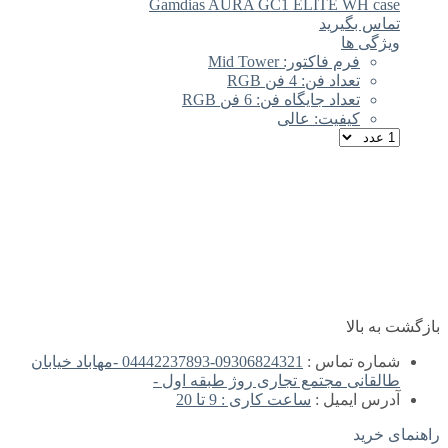
Gamdias AURA GC1 ELITE WH case
تماس بگیرید
ویژگی ها
فرم فاکتور: Mid Tower
تعداد فن: 4 فن RGB
تعداد جایگاه فن: 6 فن RGB
کیفیت: عالی
بازگشت به بالا
شماره تماس :
09306824321-04442237893 -مهاباد خیابان
طالقانی مجتمع تجاری روژ طبقه اول -
آدرس ایمیل :
ساعت کاری : 9 تا 20
راهنمای خرید