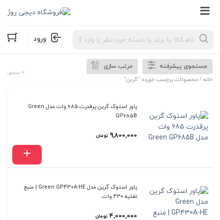
Products
ورود
search
جستجوی پیشرفته
مرتب سازی
4 محصول
خانه
/ محصولات برچسب خورده “گرین”
پاور استوک گرین پرقدرت 685 وات مدل Green
GP685B
9,800,000
تومان
پاور استوک گرین مدل Green GP430A-HE | منبع
تغذیه 430 وات
4,000,000
تومان