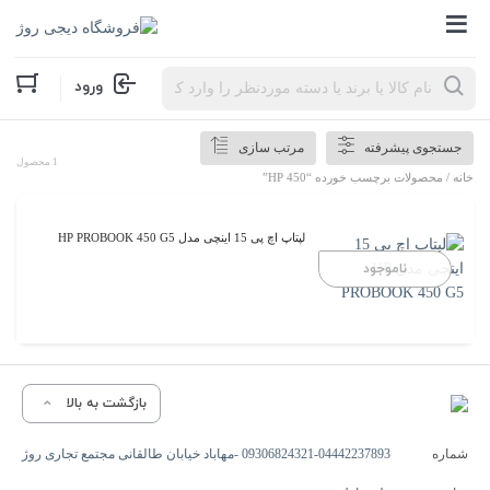
Products
ورود
search
جستجوی پیشرفته
مرتب سازی
1 محصول
خانه
/ محصولات برچسب خورده “HP 450”
لپتاپ اچ پی 15 اینچی مدل HP PROBOOK 450 G5
ناموجود
بازگشت به بالا
شماره
09306824321-04442237893 -مهاباد خیابان طالقانی مجتمع تجاری روژ