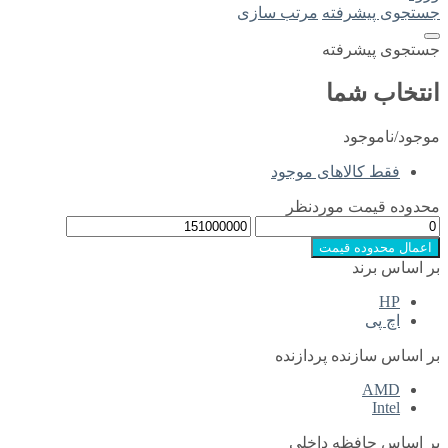
ته
مرتب سازی
ته
ا
های موجود
موردنظر
یمت
 پردازنده
ه داخلی