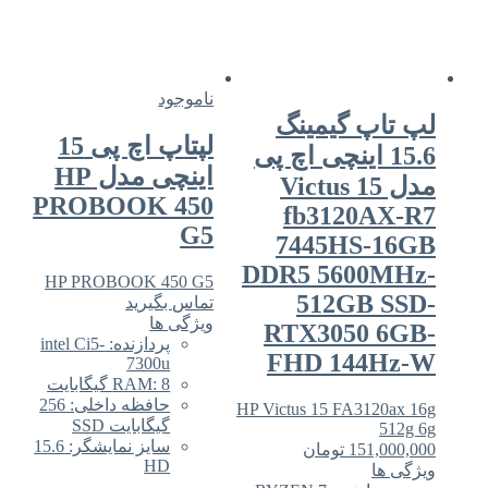
ناموجود
پ گیمینگ
لپتاپ اچ پی 15
15 اینچی اچ‌ پی
اینچی مدل HP
دل Victus 15
PROBOOK 450
fb3120
G5
7445HS
DDR5 560
HP PROBOOK 450 G5
512GB
تماس بگیرید
ویژگی ها
RTX3050
پردازنده: intel Ci5-
FHD 144
7300u
RAM: 8 گیگابایت
حافظه داخلی: 256
HP Victus 15 FA31
گیگابایت SSD
سایز نمایشگر: 15.6
151
تومان
HD