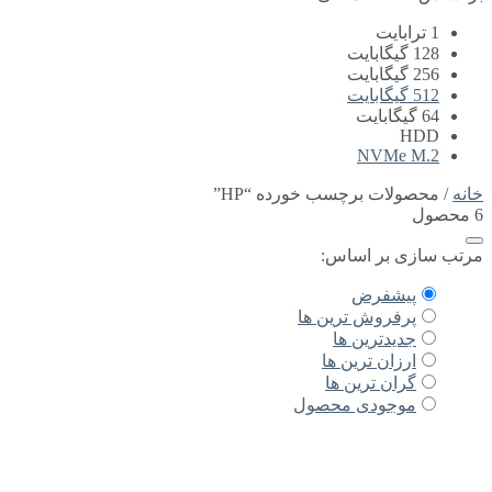
NV
برچسب خورده “HP”
 اساس:
رض
ش ترین ها
رین ها
ترین ها
ترین ها
دی محصول