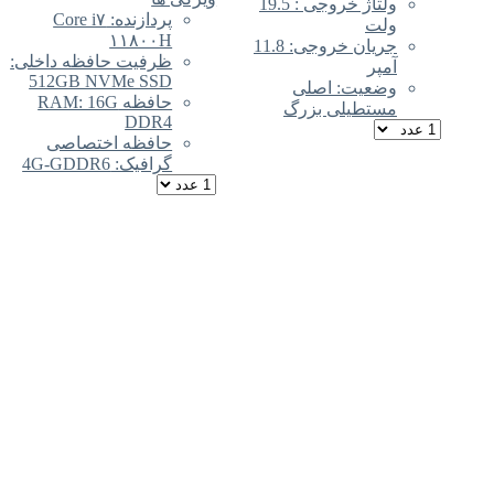
ولتاژ خروجی : 19.5
پردازنده: Core i۷
ت
۱۱۸۰۰H
جریان خروجی: 11.8
ظرفیت حافظه داخلی:
ر
512GB NVMe SSD
عیت: اصلی
حافظه RAM: 16G
تطیلی بزرگ
DDR4
حافظه اختصاصی
گرافیک: 4G-GDDR6