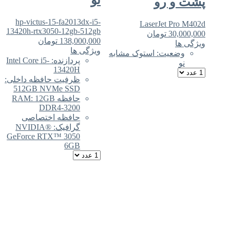
 رو
hp-victus-15-fa2013dx-i5-
LaserJet P
13420h-rtx3050-12gb-512gb
30
تومان
138,000,000
تومان
ویژگی ها
عیت: استوک مشابه
پردازنده: Intel Core i5-
13420H
ظرفیت حافظه داخلی:
512GB NVMe SSD
حافظه RAM: 12GB
DDR4-3200
حافظه اختصاصی
گرافیک: NVIDIA®
GeForce RTX™ 3050
6GB