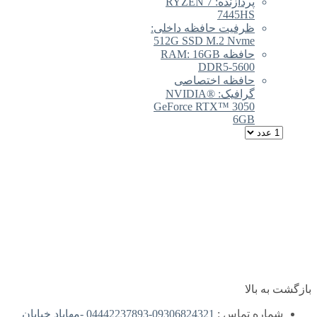
پردازنده: RYZEN 7
7445
فیت حافظه داخلی:
512G SSD M.2 Nv
حافظه RAM: 16GB
DDR5-56
فظه اختصاصی
گرافیک: NVIDIA®
GeForce RTX™ 30
6
ماس :
09306824321-04442237893 -مهاباد خیابان