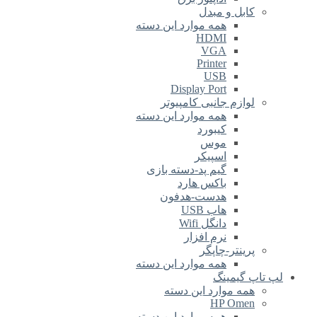
ل و مبدل
همه موارد این دسته
HDMI
VGA
Printer
USB
Display Port
زم جانبی کامپیوتر
همه موارد این دسته
کیبورد
موس
اسپیکر
گیم پد-دسته بازی
باکس هارد
هدست-هدفون
هاب USB
دانگل Wifi
نرم افزار
نتر-چاپگر
همه موارد این دسته
یمینگ
 موارد این دسته
HP Om
همه موارد این دسته