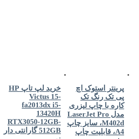
 استوک اچ
خرید لپ تاپ HP
Victus 15-
 رنگ تک
fa2013dx i5-
ا چاپ لیزری
13420H
دل LaserJet Pro
RTX3050-12GB-
M402d، سایز چاپ
512GB گارانتی دار
 قابلیت چاپ
نو