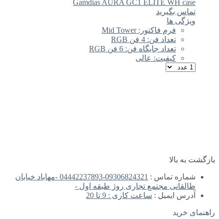
Gamdias AURA GC1 ELITE WH case
تماس بگیرید
ویژگی ها
فرم فاکتور: Mid Tower
تعداد فن: 4 فن RGB
تعداد جایگاه فن: 6 فن RGB
کیفیت: عالی
بازگشت به بالا
شماره تماس :
09306824321-04442237893 -مهاباد خیابان
طالقانی مجتمع تجاری روژ طبقه اول -
آدرس ایمیل :
ساعت کاری : 9 تا 20
راهنمای خرید