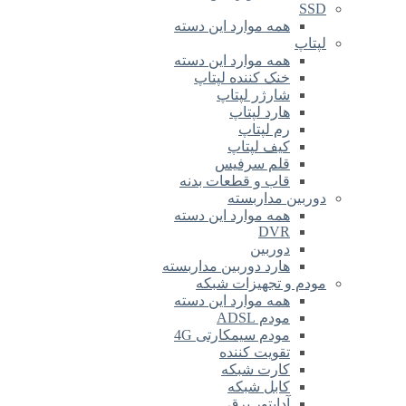
SSD
همه موارد این دسته
لپتاپ
همه موارد این دسته
خنک کننده لپتاپ
شارژر لپتاپ
هارد لپتاپ
رم لپتاپ
کیف لپتاپ
قلم سرفیس
قاب و قطعات بدنه
دوربین مداربسته
همه موارد این دسته
DVR
دوربین
هارد دوربین مداربسته
مودم و تجهیزات شبکه
همه موارد این دسته
مودم ADSL
مودم سیمکارتی 4G
تقویت کننده
کارت شبکه
کابل شبکه
آداپتور برق