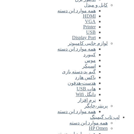
کابل و مبدل
همه موارد این دسته
HDMI
VGA
Printer
USB
Display Port
لوازم جانبی کامپیوتر
همه موارد این دسته
کیبورد
موس
اسپیکر
گیم پد-دسته بازی
باکس هارد
هدست-هدفون
هاب USB
دانگل Wifi
نرم افزار
پرینتر-چاپگر
همه موارد این دسته
لپ تاپ گیمینگ
همه موارد این دسته
HP Omen
همه موارد این دسته