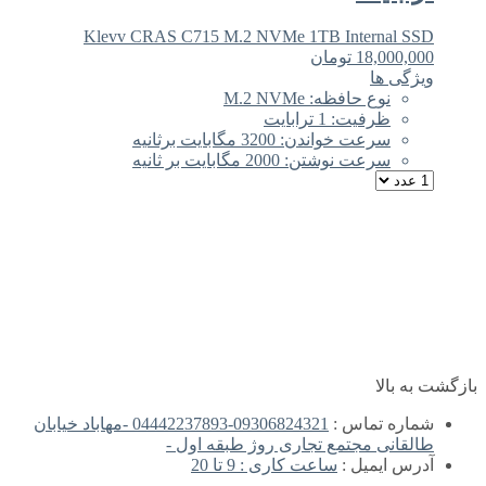
Klevv CRAS C715 M.2 NVMe 1TB Internal SSD
18,000,000
تومان
ویژگی ها
نوع حافظه: M.2 NVMe
ظرفیت: 1 ترابایت
سرعت خواندن: 3200 مگابایت برثانیه
سرعت نوشتن: 2000 مگابایت بر ثانیه
بازگشت به بالا
شماره تماس :
09306824321-04442237893 -مهاباد خیابان
طالقانی مجتمع تجاری روژ طبقه اول -
آدرس ایمیل :
ساعت کاری : 9 تا 20