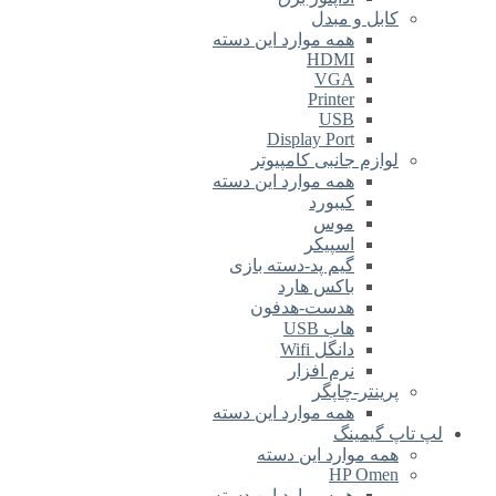
کابل و مبدل
همه موارد این دسته
HDMI
VGA
Printer
USB
Display Port
لوازم جانبی کامپیوتر
همه موارد این دسته
کیبورد
موس
اسپیکر
گیم پد-دسته بازی
باکس هارد
هدست-هدفون
هاب USB
دانگل Wifi
نرم افزار
پرینتر-چاپگر
همه موارد این دسته
لپ تاپ گیمینگ
همه موارد این دسته
HP Omen
همه موارد این دسته