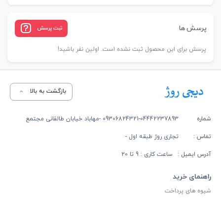
پرسش ها
ثبت پرسش
پرسش برای این محصول ثبت نشده است. اولین نفر باشید!
بازگشت به بالا
شماره
09306824321-04442237893 -مهاباد خیابان طالقانی مجتمع
تماس :
تجاری روژ طبقه اول -
آدرس ایمیل :
ساعت کاری : 9 تا 20
راهنمای خرید
شیوه های پرداخت