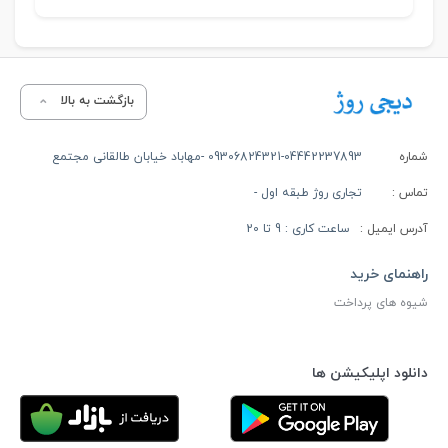
بازگشت به بالا
شماره
09306824321-04442237893 -مهاباد خیابان طالقانی مجتمع
تماس :
تجاری روژ طبقه اول -
آدرس ایمیل :
ساعت کاری : 9 تا 20
راهنمای خرید
شیوه های پرداخت
دانلود اپلیکیشن ها