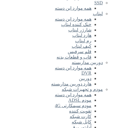
SSD
همه موارد این دسته
لپتاپ
همه موارد این دسته
خنک کننده لپتاپ
شارژر لپتاپ
هارد لپتاپ
رم لپتاپ
کیف لپتاپ
قلم سرفیس
قاب و قطعات بدنه
دوربین مداربسته
همه موارد این دسته
DVR
دوربین
هارد دوربین مداربسته
مودم و تجهیزات شبکه
همه موارد این دسته
مودم ADSL
مودم سیمکارتی 4G
تقویت کننده
کارت شبکه
کابل شبکه
آداپتور برق