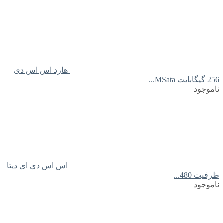
هارد اس اس دی
256 گیگابایت MSata...
ناموجود
اس اس دی ای دیتا
ظرفیت 480...
ناموجود