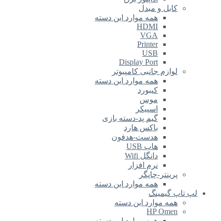
کابل و مبدل
همه موارد این دسته
HDMI
VGA
Printer
USB
Display Port
لوازم جانبی کامپیوتر
همه موارد این دسته
کیبورد
موس
اسپیکر
گیم پد-دسته بازی
باکس هارد
هدست-هدفون
هاب USB
دانگل Wifi
نرم افزار
پرینتر-چاپگر
همه موارد این دسته
لپ تاپ گیمینگ
همه موارد این دسته
HP Omen
همه موارد این دسته