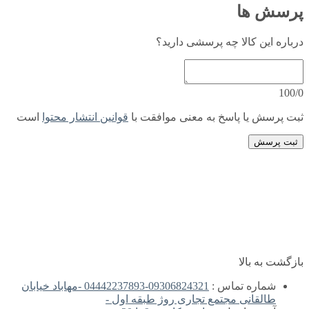
پرسش ها
درباره این کالا چه پرسشی دارید؟
100/0
ثبت پرسش یا پاسخ به معنی موافقت با
قوانین انتشار محتوا
است
ثبت پرسش
بازگشت به بالا
شماره تماس :
09306824321-04442237893 -مهاباد خیابان
طالقانی مجتمع تجاری روژ طبقه اول -