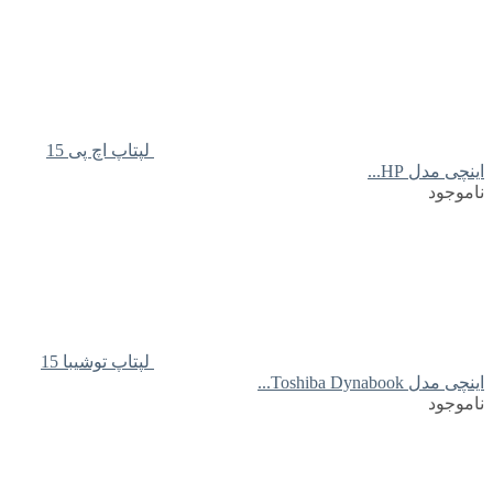
لپتاپ اچ پی 15
اینچی مدل HP...
ناموجود
لپتاپ توشیبا 15
اینچی مدل Toshiba Dynabook...
ناموجود