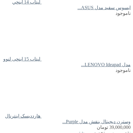
لپتاپ 14 اينچي
ايسوس سفید مدل ASUS...
ناموجود
لپتاپ 15 اینچی لنوو
مدل LENOVO Ideapad...
ناموجود
هارددیسک اینترنال
وسترن دیجیتال بنفش مدل Purple...
39,000,000
تومان
نقد و بررسی تخصصی
بیشتر