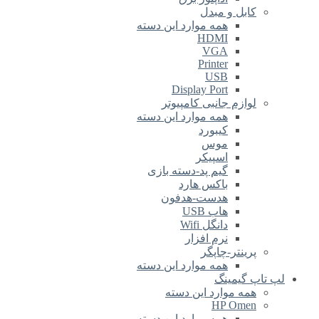
کابل و مبدل
همه موارد این دسته
HDMI
VGA
Printer
USB
Display Port
لوازم جانبی کامپیوتر
همه موارد این دسته
کیبورد
موس
اسپیکر
گیم پد-دسته بازی
باکس هارد
هدست-هدفون
هاب USB
دانگل Wifi
نرم افزار
پرینتر-چاپگر
همه موارد این دسته
لپ تاپ گیمینگ
همه موارد این دسته
HP Omen
همه موارد این دسته