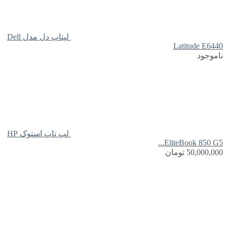
لپتاپ دل مدل Dell
Latitude E6440
ناموجود
لپ تاپ استوک HP
EliteBook 850 G5...
50,000,000
تومان