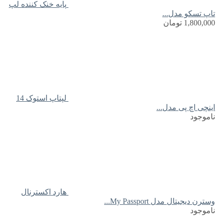
پایه خنک کننده لپ
تاپ تسکو مدل...
1,800,000
تومان
لپتاپ استوک 14
اینچی اچ پی مدل...
ناموجود
هارد اکسترنال
وسترن دیجیتال مدل My Passport...
ناموجود