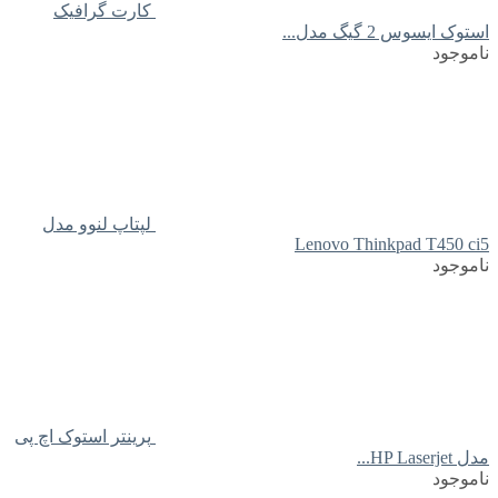
کارت گرافیک
استوک ایسوس 2 گیگ مدل...
ناموجود
لپتاپ لنوو مدل
Lenovo Thinkpad T450 ci5
ناموجود
پرینتر استوک اچ پی
مدل HP Laserjet...
ناموجود