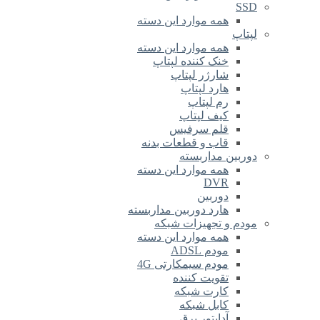
SSD
همه موارد این دسته
لپتاپ
همه موارد این دسته
خنک کننده لپتاپ
شارژر لپتاپ
هارد لپتاپ
رم لپتاپ
کیف لپتاپ
قلم سرفیس
قاب و قطعات بدنه
دوربین مداربسته
همه موارد این دسته
DVR
دوربین
هارد دوربین مداربسته
مودم و تجهیزات شبکه
همه موارد این دسته
مودم ADSL
مودم سیمکارتی 4G
تقویت کننده
کارت شبکه
کابل شبکه
آداپتور برق