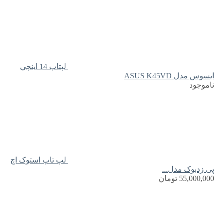
لپتاپ 14 اينچي
ايسوس مدل ASUS K45VD
ناموجود
لپ تاپ استوک اچ
پی زدبوک مدل...
55,000,000
تومان