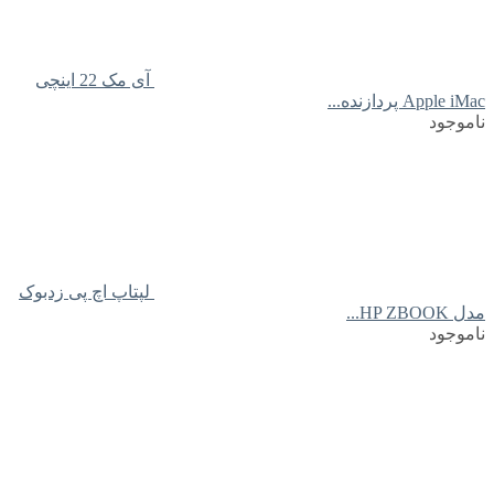
آی مک 22 اینچی
Apple iMac پردازنده...
ناموجود
لپتاپ اچ پی زدبوک
مدل HP ZBOOK...
ناموجود