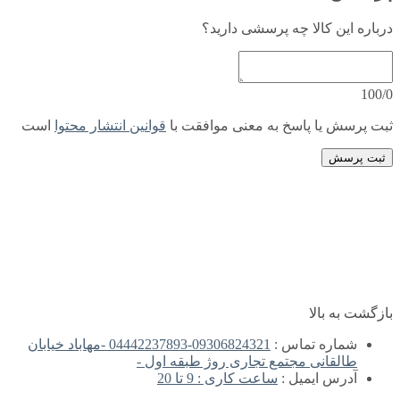
درباره این کالا چه پرسشی دارید؟
100/0
ثبت پرسش یا پاسخ به معنی موافقت با
قوانین انتشار محتوا
است
ثبت پرسش
بازگشت به بالا
شماره تماس :
09306824321-04442237893 -مهاباد خیابان
طالقانی مجتمع تجاری روژ طبقه اول -
آدرس ایمیل :
ساعت کاری : 9 تا 20