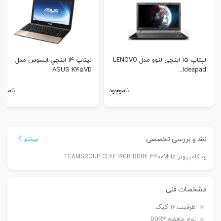
لپتاپ 15 اینچی لنوو مدل LENOVO
لپتاپ 14 اينچي ايسوس مدل
ASUS K45VD
Ideapad...
ناموجود
ناموجو
نقد و بررسی تخصصی
بیشتر
رم کامپیوتر TEAMGROUP CL22 16GB DDR4 3200MHz
مشخصات فنی
ظرفیت:
16 گیگ
نوع حافظه:
DDR4