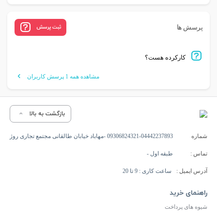
ثبت پرسش
پرسش ها
کارکرده هست؟
مشاهده همه 1 پرسش کاربران
بازگشت به بالا
شماره
09306824321-04442237893 -مهاباد خیابان طالقانی مجتمع تجاری روژ
تماس :
طبقه اول -
آدرس ایمیل :
ساعت کاری : 9 تا 20
راهنمای خرید
شیوه های پرداخت