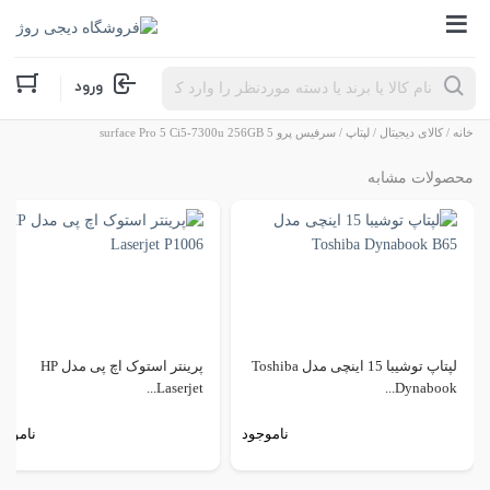
Products
ورود
search
خانه
/
کالای دیجیتال
/
لپتاپ
/ سرفیس پرو 5 surface Pro 5 Ci5-7300u 256GB
محصولات مشابه
لپتاپ توشیبا 15 اینچی مدل Toshiba
پرینتر استوک اچ پی مدل HP
Laserjet...
Dynabook...
ناموجود
ناموجو